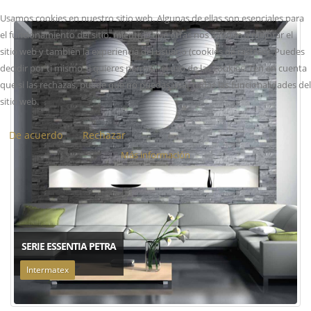
Usamos cookies en nuestro sitio web. Algunas de ellas son esenciales para
el funcionamiento del sitio, mientras que otras nos ayudan a mejorar el
sitio web y también la experiencia del usuario (cookies de rastreo). Puedes
decidir por ti mismo si quieres permitir el uso de las cookies. Ten en cuenta
que si las rechazas, puede que no puedas usar todas las funcionalidades del
sitio web.
De acuerdo
Rechazar
Más información
SERIE ESSENTIA PETRA
Intermatex