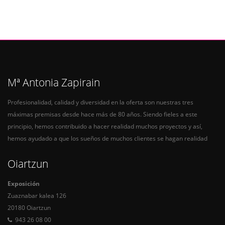
Mª Antonia Zapirain
Profesionalidad, calidad y diversidad en la oferta son nuestras tres
máximas premisas desde hace más de 80 años. Siendo fieles a este
principio, hemos contribuido a hacer realidad muchos proyectos y así,
hemos ayudado a que los sueños de muchos clientes se hagan realidad
Oiartzun
Exposición
Zuaznabar kalea 126
20180 Oiartzun
943 26 08 00