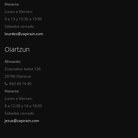
Horario:
Lunes a Viernes:
9 a 13 y 15:30 a 19:00
Sábados cerrado
lourdes@zapirain.com
Oiartzun
Almacén
Zuaznabar kalea 126
20180 Oiartzun
943 49 14 40
Horario:
Lunes a Viernes:
8 a 12:30 y 14 a 18:30
Sábados cerrado
jesus@zapirain.com